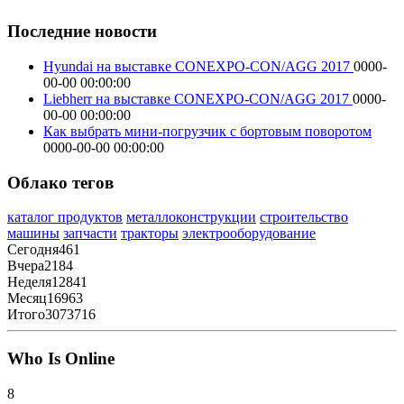
Последние новости
Hyundai на выставке CONEXPO-CON/AGG 2017
0000-
00-00 00:00:00
Liebherr на выставке CONEXPO-CON/AGG 2017
0000-
00-00 00:00:00
Как выбрать мини-погрузчик с бортовым поворотом
0000-00-00 00:00:00
Облако тегов
каталог продуктов
металлоконструкции
строительство
машины
запчасти
тракторы
электрооборудование
Сегодня
461
Вчера
2184
Неделя
12841
Месяц
16963
Итого
3073716
Who Is Online
8