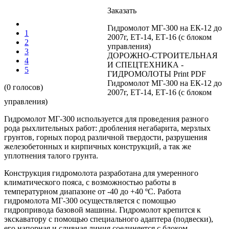
Заказать
Гидромолот МГ-300 на ЕК-12 до
1
2007г, ЕТ-14, ЕТ-16 (с блоком
2
управления)
3
ДОРОЖНО-СТРОИТЕЛЬНАЯ
4
И СПЕЦТЕХНИКА -
5
ГИДРОМОЛОТЫ Print PDF
Гидромолот МГ-300 на ЕК-12 до
(0 голосов)
2007г, ЕТ-14, ЕТ-16 (с блоком
управления)
Гидромолот МГ-300 используется для проведения разного
рода рыхлительных работ: дробления негабарита, мерзлых
грунтов, горных пород различной твердости, разрушения
железобетонных и кирпичных конструкций, а так же
уплотнения талого грунта.
Конструкция гидромолота разработана для умеренного
климатического пояса, с возможностью работы в
температурном диапазоне от -40 до +40 ºС. Работа
гидромолота МГ-300 осуществляется с помощью
гидропривода базовой машины. Гидромолот крепится к
экскаватору с помощью специального адаптера (подвески),
его напорная и сливная линия соединяется с блоком