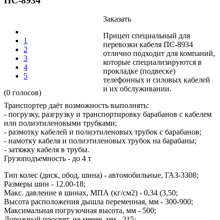
ПС-8934
Заказать
Прицеп специальный для
1
перевозки кабеля ПС-8934
2
отлично подходит для компаний,
3
которые специализируются в
4
прокладке (подвеске)
5
телефонных и силовых кабелей
и их обслуживании.
(0 голосов)
Транспортер даёт возможность выполнять:
- погрузку, разгрузку и транспортировку барабанов с кабелем
или полиэтиленовыми трубками;
- размотку кабелей и полиэтиленовых трубок с барабанов;
- намотку кабеля и полиэтиленовых трубок на барабаны;
- затяжку кабеля в трубы.
Грузоподъемность - до 4 т
Тип колес (диск, обод, шина) - автомобильные, ГАЗ-3308;
Размеры шин - 12.00-18;
Макс. давление в шинах, МПА (кг/см2) - 0,34 (3,50;
Высота расположения дышла переменная, мм - 300-900;
Максимальная погрузочная высота, мм - 500;
Дорожный просвет, не менее, мм - 215;