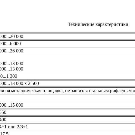
Технические характеристики
000...20 000
000...6 000
000...26 000
000...13 000
000...13 000
0...1 300
000...13 000 х 2 500
вная металлическая площадка, не зашитая стальным рифленым л
000...15 000
550
400
4+1 или 2/8+1
17.5