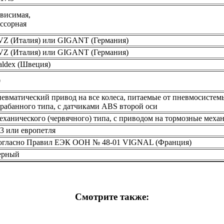
ависимая,
ессорная
VZ (Италия) или GIGANT (Германия)
VZ (Италия) или GIGANT (Германия)
aldex (Швеция)
0
евматический привод на все колеса, питаемые от пневмосистем
рабанного типа, с датчиками ABS второй оси
еханического (червячного) типа, с приводом на тормозные меха
3 или европетля
огласно Правил ЕЭК ООН № 48-01 VIGNAL (Франция)
ерный
Смотрите также: