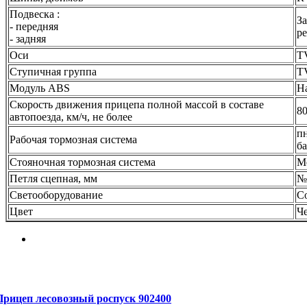
Подвеска :
З
- передняя
р
- задняя
Оси
T
Ступичная группа
T
Модуль ABS
H
Скорость движения прицепа полной массой в составе
8
автопоезда, км/ч, не более
пн
Рабочая тормозная система
ба
Стояночная тормозная система
М
Петля сцепная, мм
№
Светооборудование
С
Цвет
Ч
Прицеп лесовозный роспуск 902400