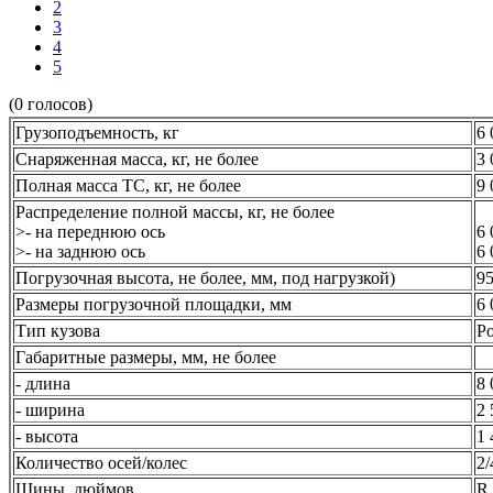
2
3
4
5
(0 голосов)
Грузоподъемность, кг
6 
Снаряженная масса, кг, не более
3 
Полная масса ТС, кг, не более
9 
Распределение полной массы, кг, не более
>- на переднюю ось
6 
>- на заднюю ось
6 
Погрузочная высота, не более, мм, под нагрузкой)
95
Размеры погрузочной площадки, мм
6 
Тип кузова
Ро
Габаритные размеры, мм, не более
- длина
8 
- ширина
2 
- высота
1 
Количество осей/колес
2/
Шины, дюймов
R 