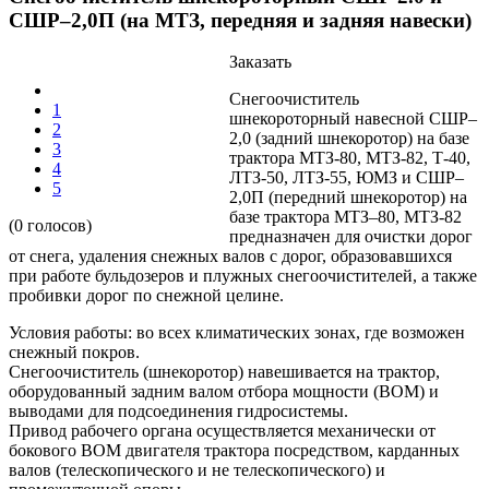
СШР–2,0П (на МТЗ, передняя и задняя навески)
Заказать
Снегоочиститель
1
шнекороторный навесной СШР–
2
2,0 (задний шнекоротор) на базе
3
трактора МТЗ-80, МТЗ-82, Т-40,
4
ЛТЗ-50, ЛТЗ-55, ЮМЗ и СШР–
5
2,0П (передний шнекоротор) на
базе трактора МТЗ–80, МТЗ-82
(0 голосов)
предназначен для очистки дорог
от снега, удаления снежных валов с дорог, образовавшихся
при работе бульдозеров и плужных снегоочистителей, а также
пробивки дорог по снежной целине.
Условия работы: во всех климатических зонах, где возможен
снежный покров.
Снегоочиститель (шнекоротор) навешивается на трактор,
оборудованный задним валом отбора мощности (ВОМ) и
выводами для подсоединения гидросистемы.
Привод рабочего органа осуществляется механически от
бокового ВОМ двигателя трактора посредством, карданных
валов (телескопического и не телескопического) и