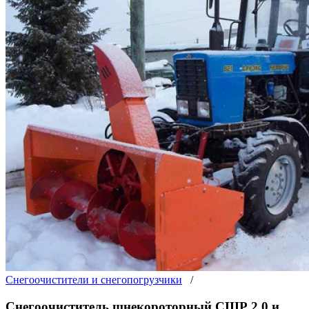
Снегоочистители и снегопогрузчики
/
Снегоочиститель шнекороторный СШР 2.0 и