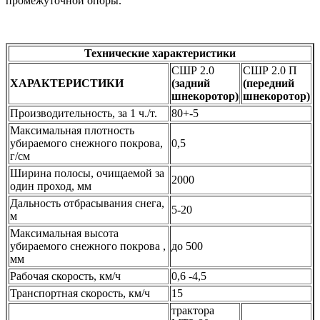
промежуточной опоры.
Технические характеристики
СШР 2.0
СШР 2.0 П
ХАРАКТЕРИСТИКИ
(задний
(передний
шнекоротор)
шнекоротор)
Производительность, за 1 ч./т.
80+-5
Максимальная плотность
убираемого снежного покрова,
0,5
г/см
Ширина полосы, очищаемой за
2000
один проход, мм
Дальность отбрасывания снега,
5-20
м
Максимальная высота
убираемого снежного покрова ,
до 500
мм
Рабочая скорость, км/ч
0,6 -4,5
Транспортная скорость, км/ч
15
трактора