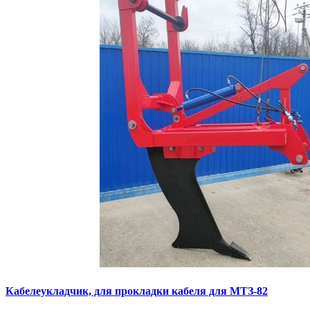
Кaбелeукладчик, для прокладки кабeля для МTЗ-82