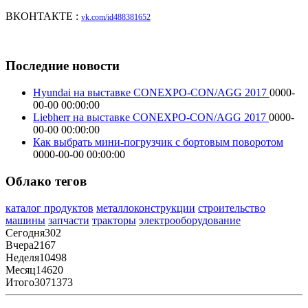
ВКОНТАКТЕ :
vk.com/id488381652
Последние новости
Hyundai на выставке CONEXPO-CON/AGG 2017
0000-
00-00 00:00:00
Liebherr на выставке CONEXPO-CON/AGG 2017
0000-
00-00 00:00:00
Как выбрать мини-погрузчик с бортовым поворотом
0000-00-00 00:00:00
Облако тегов
каталог продуктов
металлоконструкции
строительство
машины
запчасти
тракторы
электрооборудование
Сегодня
302
Вчера
2167
Неделя
10498
Месяц
14620
Итого
3071373