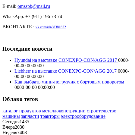
E-mail:
omzspb@mail.ru
WhatsApp: +7 (911) 196 73 74
ВКОНТАКТЕ :
vk.com/id488381652
Последние новости
Hyundai на выставке CONEXPO-CON/AGG 2017
0000-
00-00 00:00:00
Liebherr на выставке CONEXPO-CON/AGG 2017
0000-
00-00 00:00:00
Как выбрать мини-погрузчик с бортовым поворотом
0000-00-00 00:00:00
Облако тегов
каталог продуктов
металлоконструкции
строительство
машины
запчасти
тракторы
электрооборудование
Сегодня
1435
Вчера
2030
Неделя
7408