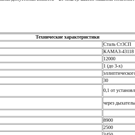
Технические характеристики
Сталь Ст3СП
КАМАЗ-43118
12000
1 (до 3-х)
эллиптическог
30
0,1 от установ
через дыхатель
8900
2500
3450