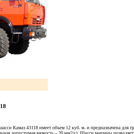
118
шасси Камаз 43118 имеет объем 12 куб. м. и предназначена для 
ьная допустимая вязкость – 20 мм2/с). Шасси машины позволя