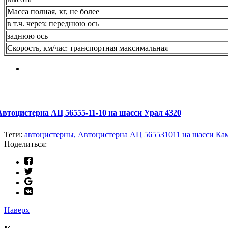
Масса полная, кг, не более
в т.ч. через: переднюю ось
заднюю ось
Скорость, км/час: транспортная максимальная
Автоцистерна АЦ 56555-11-10 на шасси Урал 4320
Теги:
автоцистерны,
Автоцистерна АЦ 565531011 на шасси Кам
Поделиться:
Наверх