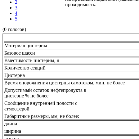
2
проходимость.
3
4
5
(0 голосов)
Материал цистерны
Базовое шасси
Вместимость цистерны, л
Количество секций
Цистерна
Время опорожнения цистерны самотеком, мин, не более
Допустимый остаток нефтепродукта в
цистерне % не более
Сообщение внутренней полости с
атмосферой
Габаритные размеры, мм, не более:
длина
ширина
высота