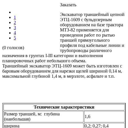
Заказать
Экскаватор траншейный цепной
1
ЭТЦ-1609 с бульдозерным
2
оборудованием на базе трактора
3
МТЗ-82 применяется для
4
проведения работ по рытью
5
траншей прямоугольного
профиля под кабельные линии и
(0 голосов)
трубопроводы различного
назначения в грунтах I-III категории и выполнения
планировочных работ небольшого объема.
Траншейный экскаватор ЭТЦ-1609 может быть изготовлен с
баровым оборудованием для нарезки щелей шириной 0,14 м,
максимальной глубиной 1,4 м, в мерзлоте, асфальте и т.п.
Технические характеристики
Размер траншей, м: глубина
1,6
(наибольшая)
ширина
0,2; 0,27; 0,4