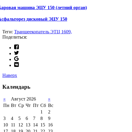
Баровая машина ЭЦУ 150 (летний орган)
Асфальторез дисковый ЭЦУ 150
Теги:
Траншеекопатель ЭТЦ 1609,
Поделиться:
Наверх
Календарь
«
Август 2026
»
Пн
Вт
Ср
Чт
Пт
Сб
Вс
1
2
3
4
5
6
7
8
9
10
11
12
13
14
15
16
17
18
19
20
21
22
23