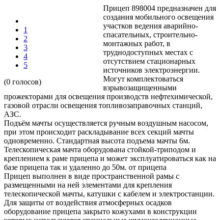
Прицеп 898004 предназначен для
создания мобильного освещения
участков ведения аварийно-
1
спасательных, строительно-
2
монтажных работ, в
3
труднодоступных местах с
4
отсутствием стационарных
5
источников электроэнергии.
Могут комплектоваться
(0 голосов)
взрывозащищенными
прожекторами для освещения производств нефтехимической,
газовой отрасли освещения топливозаправочных станций,
АЗС.
Подъём мачты осуществляется ручным воздушным насосом,
при этом происходит раскладывание всех секций мачты
одновременно. Стандартная высота подъема мачты 6м.
Телескопическая мачта оборудована стойкой-триподом и
креплением к раме прицепа и может эксплуатироваться как на
базе прицепа так и удаленно до 50м. от прицепа
Прицеп выполнен в виде пространственной рамы с
размещенными на ней элементами для крепления
телескопической мачты, катушки с кабелем и электростанции.
Для защиты от воздействия атмосферных осадков
оборудование прицепа закрыто кожухами в конструкции