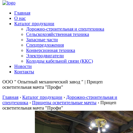
Главная
О нас
Каталог продукции
Дорожно-строительная и спецтехника
Сельскохозяйственная техника
Запасные части
Спецпредложения
Конверсионная техника
Электродвигатели
Колодцы кабельной связи (ККС)
Новости
Контакты
ООО " Опытный механический завод " | Прицеп
осветительная мачта "Профи"
Главная
›
Каталог продукции
›
Дорожно-строительная и
спецтехника
›
Прицепы осветительные мачты
›
Прицеп
осветительная мачта "Профи"