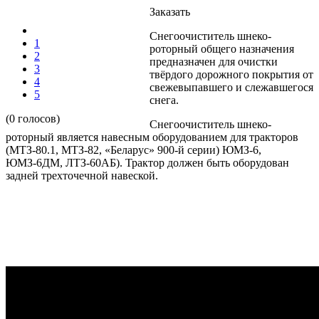
Заказать
Снегоочиститель шнеко-
1
роторный общего назначения
2
предназначен для очистки
3
твёрдого дорожного покрытия от
4
свежевыпавшего и слежавшегося
5
снега.
(0 голосов)
Снегоочиститель шнеко-
роторный является навесным оборудованием для тракторов
(МТЗ-80.1, МТЗ-82, «Беларус» 900-й серии) ЮМЗ-6,
ЮМЗ-6ДМ, ЛТЗ-60АБ). Трактор должен быть оборудован
задней трехточечной навеской.