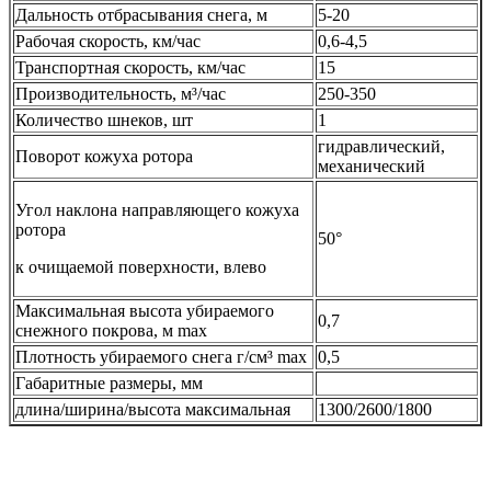
Дальность отбрасывания снега, м
5-20
Рабочая скорость, км/час
0,6-4,5
Транспортная скорость, км/час
15
Производительность, м³/час
250-350
Количество шнеков, шт
1
гидравлический,
Поворот кожуха ротора
механический
Угол наклона направляющего кожуха
ротора
50°
к очищаемой поверхности, влево
Максимальная высота убираемого
0,7
снежного покрова, м max
Плотность убираемого снега г/см³ max
0,5
Габаритные размеры, мм
длина/ширина/высота максимальная
1300/2600/1800