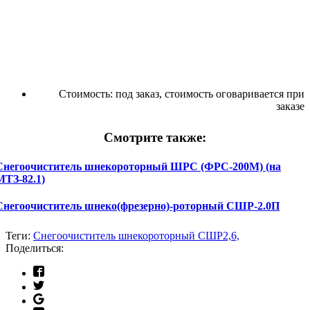
Стоимость:
под заказ, стоимость оговаривается при
заказе
Смотрите также:
Снегоочиститель шнекороторный ШРС (ФРС-200М) (на
МТЗ-82.1)
Снегоочиститель шнеко(фрезерно)-роторный СШР-2.0П
Теги:
Снегоочиститель шнекороторный СШР2,6,
Поделиться: