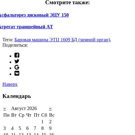
Смотрите также:
Асфальторез дисковый ЭЦУ 150
Агрегат траншейный АТ
Теги:
Баровая машина ЭТЦ 1609 БД (зимний орган),
Поделиться:
Наверх
Календарь
«
Август 2026
»
Пн
Вт
Ср
Чт
Пт
Сб
Вс
1
2
3
4
5
6
7
8
9
10
11
12
13
14
15
16