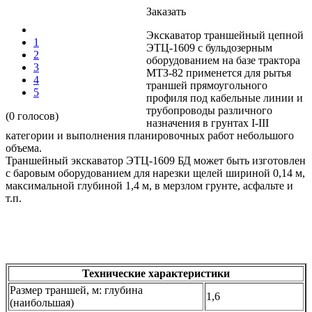
Заказать
Экскаватор траншейный цепной
1
ЭТЦ-1609 с бульдозерным
2
оборудованием на базе трактора
3
МТЗ-82 применется для рытья
4
траншей прямоугольного
5
профиля под кабельные линии и
трубопроводы различного
(0 голосов)
назначения в грунтах I-III
категории и выполнения планировочных работ небольшого
объема.
Траншейный экскаватор ЭТЦ-1609 БД может быть изготовлен
с баровым оборудованием для нарезки щелей шириной 0,14 м,
максимальной глубиной 1,4 м, в мерзлом грунте, асфальте и
т.п.
Технические характеристики
Размер траншей, м: глубина
1,6
(наибольшая)