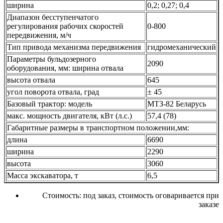
ширина
0,2; 0,27; 0,4
Диапазон бесступенчатого
регулирования рабочих скоростей
0-800
передвижения, м/ч
Тип привода механизма передвижения
гидромеханический
Параметры бульдозерного
2090
оборудования, мм: ширина отвала
высота отвала
645
угол поворота отвала, град
± 45
Базовый трактор: модель
МТЗ-82 Беларусь
макс. мощность двигателя, кВт (л.с.)
57,4 (78)
Габаритные размеры в транспортном положении,мм:
длина
6690
ширина
2290
высота
3060
Масса экскаватора, т
6,5
Стоимость:
под заказ, стоимость оговаривается при
заказе