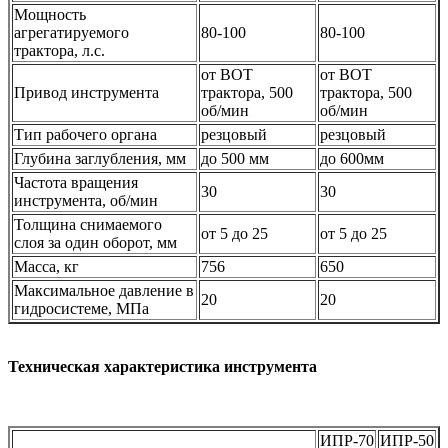
Мощность
агрегатируемого
80-100
80-100
трактора, л.с.
от ВОТ
от ВОТ
Привод инструмента
трактора, 500
трактора, 500
об/мин
об/мин
Тип рабочего органа
резцовый
резцовый
Глубина заглубления, мм
до 500 мм
до 600мм
Частота вращения
30
30
инструмента, об/мин
Толщина снимаемого
от 5 до 25
от 5 до 25
слоя за один оборот, мм
Масса, кг
756
650
Максимальное давление в
20
20
гидросистеме, МПа
Техническая характеристика инструмента
ИПР-70
ИПР-50