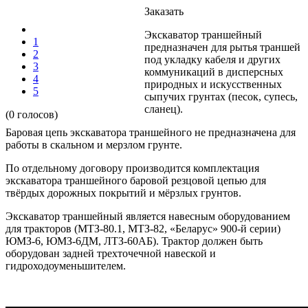
Заказать
Экскаватор траншейный
1
предназначен для рытья траншей
2
под укладку кабеля и других
3
коммуникаций в дисперсных
4
природных и искусственных
5
сыпучих грунтах (песок, супесь,
сланец).
(0 голосов)
Баровая цепь экскаватора траншейного не предназначена для
работы в скальном и мерзлом грунте.
По отдельному договору производится комплектация
экскаватора траншейного баровой резцовой цепью для
твёрдых дорожных покрытий и мёрзлых грунтов.
Экскаватор траншейный является навесным оборудованием
для тракторов (МТЗ-80.1, МТЗ-82, «Беларус» 900-й серии)
ЮМЗ-6, ЮМЗ-6ДМ, ЛТЗ-60АБ). Трактор должен быть
оборудован задней трехточечной навеской и
гидроходоуменьшителем.