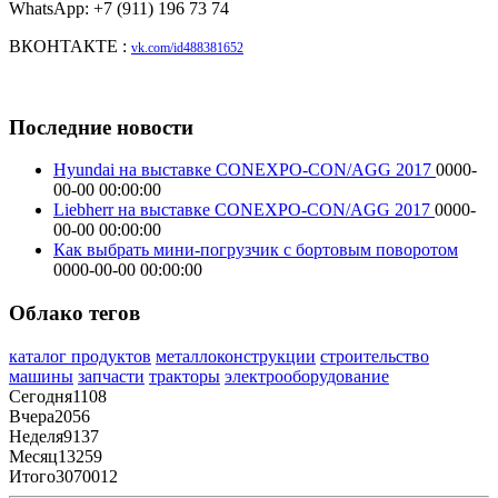
WhatsApp: +7 (911) 196 73 74
ВКОНТАКТЕ :
vk.com/id488381652
Последние новости
Hyundai на выставке CONEXPO-CON/AGG 2017
0000-
00-00 00:00:00
Liebherr на выставке CONEXPO-CON/AGG 2017
0000-
00-00 00:00:00
Как выбрать мини-погрузчик с бортовым поворотом
0000-00-00 00:00:00
Облако тегов
каталог продуктов
металлоконструкции
строительство
машины
запчасти
тракторы
электрооборудование
Сегодня
1108
Вчера
2056
Неделя
9137
Месяц
13259
Итого
3070012