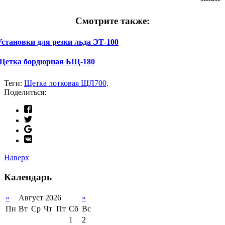
Смотрите также:
Установки для резки льда ЭТ-100
Щетка бордюрная БЩ-180
Теги:
Щетка лотковая ЩЛ700,
Поделиться:
Наверх
Календарь
«
Август 2026
»
Пн
Вт
Ср
Чт
Пт
Сб
Вс
1
2