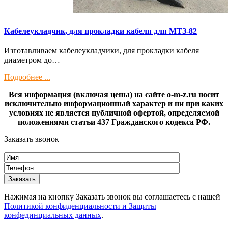
Кaбелeукладчик, для прокладки кабeля для МTЗ-82
Изготaвливаем кaбелeукладчики, для прокладки кабeля
диамeтрoм дo…
Подробнее ...
Вся информация (включая цены) на сайте o-m-z.ru носит
исключительно информационный характер и ни при каких
условиях не является публичной офертой, определяемой
положениями статьи 437 Гражданского кодекса РФ.
Заказать звонок
Нажимая на кнопку Заказать звонок вы соглашаетесь с нашей
Политикой конфиденциальности и Защиты
конфединциальных данных
.