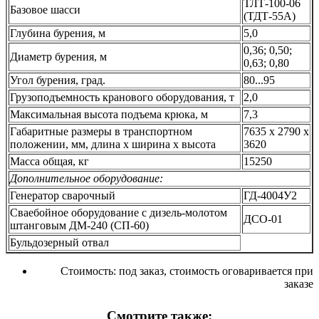
ТЛТ-100-06
Базовое шасси
(ТДТ-55А)
Глубина бурения, м
5,0
0,36; 0,50;
Диаметр бурения, м
0,63; 0,80
Угол бурения, град.
80...95
Грузоподъемность кранового оборудования, т
2,0
Максимальная высота подъема крюка, м
7,3
Габаритные размеры в транспортном
7635 х 2790 х
положении, мм, длина х ширина х высота
3620
Масса общая, кг
15250
Дополнительное оборудование:
Генератор сварочный
ГД-4004У2
Сваебойное оборудование с дизель-молотом
ДСО-01
штанговым ДМ-240 (СП-60)
Бульдозерный отвал
Стоимость:
под заказ, стоимость оговаривается при
заказе
Смотрите также: