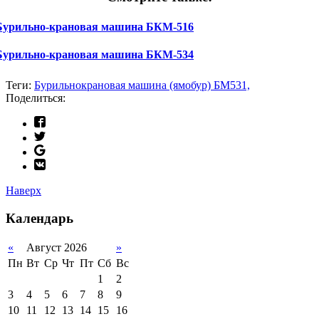
Бурильно-крановая машина БКМ-516
Бурильно-крановая машина БКМ-534
Теги:
Бурильнокрановая машина (ямобур) БМ531,
Поделиться:
Наверх
Календарь
«
Август 2026
»
Пн
Вт
Ср
Чт
Пт
Сб
Вс
1
2
3
4
5
6
7
8
9
10
11
12
13
14
15
16