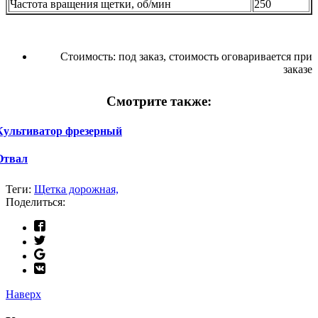
Частота вращения щетки, об/мин
250
Стоимость:
под заказ, стоимость оговаривается при
заказе
Смотрите также:
Культиватор фрезерный
Отвал
Теги:
Щетка дорожная,
Поделиться:
Наверх