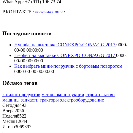
WhatsApp: +7 (911) 196 73 74
ВКОНТАКТЕ :
vk.com/id488381652
Последние новости
Hyundai на выставке CONEXPO-CON/AGG 2017
0000-
00-00 00:00:00
Liebherr на выставке CONEXPO-CON/AGG 2017
0000-
00-00 00:00:00
Как выбрать мини-погрузчик с бортовым поворотом
0000-00-00 00:00:00
Облако тегов
каталог продуктов
металлоконструкции
строительство
машины
запчасти
тракторы
электрооборудование
Сегодня
493
Вчера
2056
Неделя
8522
Месяц
12644
Итого
3069397