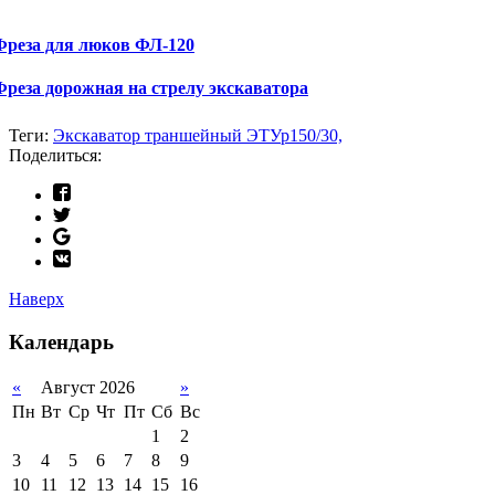
Фреза для люков ФЛ-120
Фреза дорожная на стрелу экскаватора
Теги:
Экскаватор траншейный ЭТУр150/30,
Поделиться:
Наверх
Календарь
«
Август 2026
»
Пн
Вт
Ср
Чт
Пт
Сб
Вс
1
2
3
4
5
6
7
8
9
10
11
12
13
14
15
16