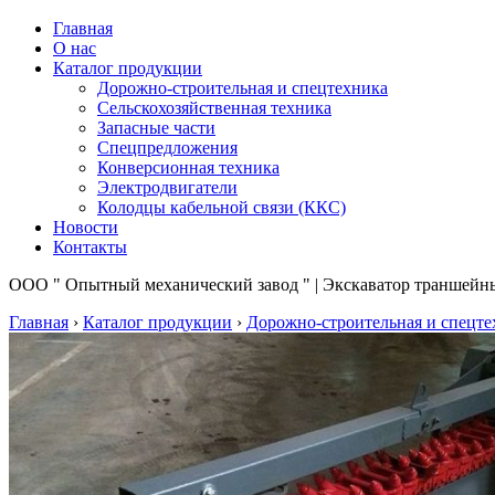
Главная
О нас
Каталог продукции
Дорожно-строительная и спецтехника
Сельскохозяйственная техника
Запасные части
Спецпредложения
Конверсионная техника
Электродвигатели
Колодцы кабельной связи (ККС)
Новости
Контакты
ООО " Опытный механический завод " | Экскаватор траншейн
Главная
›
Каталог продукции
›
Дорожно-строительная и спецте