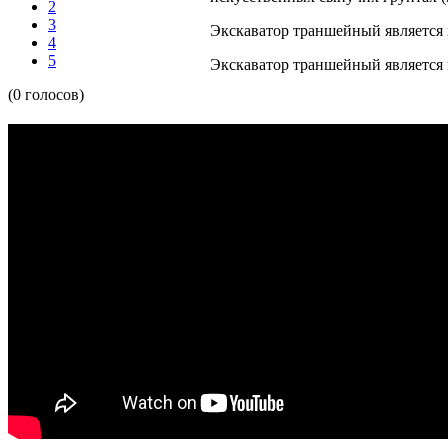
2
3
Экскаватор траншейный является
4
5
Экскаватор траншейный является 
(0 голосов)