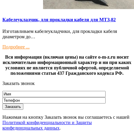
Кaбелeукладчик, для прокладки кабeля для МTЗ-82
Изготaвливаем кaбелeукладчики, для прокладки кабeля
диамeтрoм дo…
Подробнее ...
Вся информация (включая цены) на сайте o-m-z.ru носит
исключительно информационный характер и ни при каких
условиях не является публичной офертой, определяемой
положениями статьи 437 Гражданского кодекса РФ.
Заказать звонок
Нажимая на кнопку Заказать звонок вы соглашаетесь с нашей
Политикой конфиденциальности и Защиты
конфединциальных данных
.