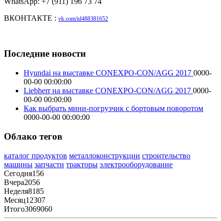
WhatsApp: +7 (911) 196 73 74
ВКОНТАКТЕ :
vk.com/id488381652
Последние новости
Hyundai на выставке CONEXPO-CON/AGG 2017
0000-
00-00 00:00:00
Liebherr на выставке CONEXPO-CON/AGG 2017
0000-
00-00 00:00:00
Как выбрать мини-погрузчик с бортовым поворотом
0000-00-00 00:00:00
Облако тегов
каталог продуктов
металлоконструкции
строительство
машины
запчасти
тракторы
электрооборудование
Сегодня
156
Вчера
2056
Неделя
8185
Месяц
12307
Итого
3069060