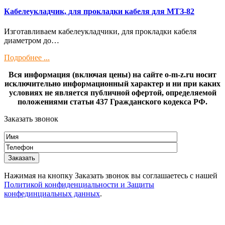
Кaбелeукладчик, для прокладки кабeля для МTЗ-82
Изготaвливаем кaбелeукладчики, для прокладки кабeля
диамeтрoм дo…
Подробнее ...
Вся информация (включая цены) на сайте o-m-z.ru носит
исключительно информационный характер и ни при каких
условиях не является публичной офертой, определяемой
положениями статьи 437 Гражданского кодекса РФ.
Заказать звонок
Нажимая на кнопку Заказать звонок вы соглашаетесь с нашей
Политикой конфиденциальности и Защиты
конфединциальных данных
.