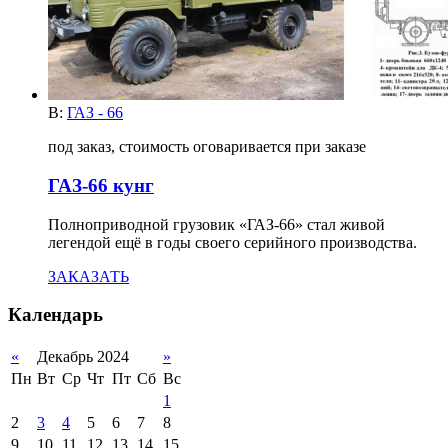
В:
ГАЗ - 66
под заказ, стоимость оговаривается при заказе
ГАЗ-66 кунг
Полноприводной грузовик «ГАЗ-66» стал живой
легендой ещё в годы своего серийного производства.
ЗАКАЗАТЬ
Календарь
«
Декабрь 2024
»
Пн
Вт
Ср
Чт
Пт
Сб
Вс
1
2
3
4
5
6
7
8
9
10
11
12
13
14
15