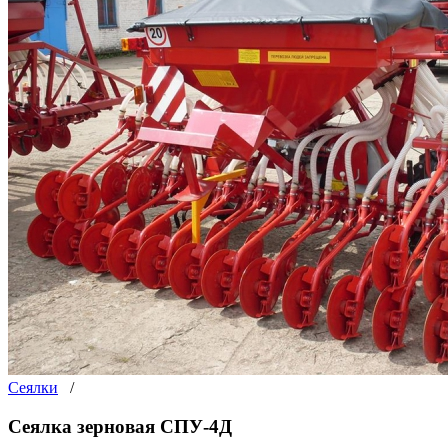
Сеялки
/
Сеялка зерновая СПУ-4Д