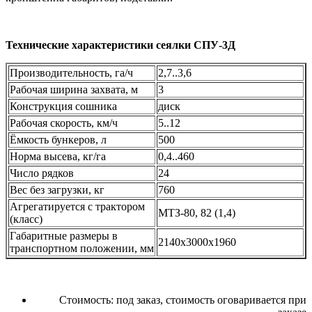
Технические характеристики сеялки СПУ-3Д
Производительность, га/ч
2,7..3,6
Рабочая ширина захвата, м
3
Конструкция сошника
диск
Рабочая скорость, км/ч
5..12
Ёмкость бункеров, л
500
Норма высева, кг/га
0,4..460
Число рядков
24
Вес без загрузки, кг
760
Агрегатируется с трактором
МТЗ-80, 82 (1,4)
(класс)
Габаритные размеры в
2140х3000х1960
транспортном положении, мм
Стоимость:
под заказ, стоимость оговаривается при