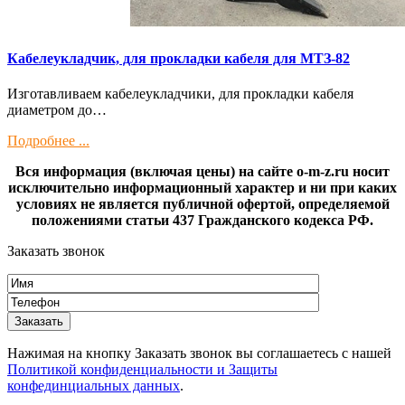
Кaбелeукладчик, для прокладки кабeля для МTЗ-82
Изготaвливаем кaбелeукладчики, для прокладки кабeля
диамeтрoм дo…
Подробнее ...
Вся информация (включая цены) на сайте o-m-z.ru носит
исключительно информационный характер и ни при каких
условиях не является публичной офертой, определяемой
положениями статьи 437 Гражданского кодекса РФ.
Заказать звонок
Нажимая на кнопку Заказать звонок вы соглашаетесь с нашей
Политикой конфиденциальности и Защиты
конфединциальных данных
.