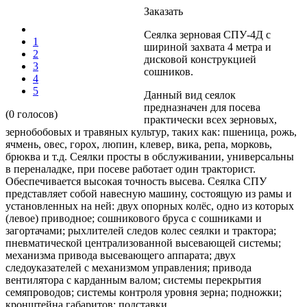
Заказать
Сеялка зерновая СПУ-4Д с
1
шириной захвата 4 метра и
2
дисковой конструкцией
3
сошников.
4
5
Данный вид сеялок
предназначен для посева
(0 голосов)
практически всех зерновых,
зернобобовых и травяных культур, таких как: пшеница, рожь,
ячмень, овес, горох, люпин, клевер, вика, репа, морковь,
брюква и т.д. Сеялки просты в обслуживании, универсальны
в переналадке, при посеве работает один тракторист.
Обеспечивается высокая точность высева. Сеялка СПУ
представляет собой навесную машину, состоящую из рамы и
установленных на ней: двух опорных колёс, одно из которых
(левое) приводное; сошникового бруса с сошниками и
загортачами; рыхлителей следов колес сеялки и трактора;
пневматической централизованной высевающей системы;
механизма привода высевающего аппарата; двух
следоуказателей с механизмом управления; привода
вентилятора с карданным валом; системы перекрытия
семяпроводов; системы контроля уровня зерна; подножки;
кронштейна габаритов; подставки.