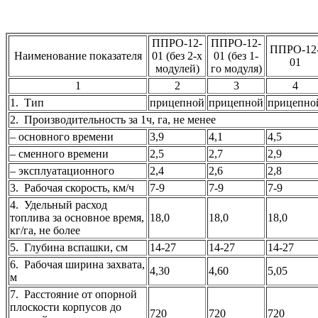
ППРО-12-
ППРО-12-
ППРО-12
Наименование показателя
01 (без 2-х
01 (без 1-
01
модулей)
го модуля)
1
2
3
4
1. Тип
прицепной
прицепной
прицепно
2. Производительность за 1ч, га, не менее
– основного времени
3,9
4,1
4,5
– сменного времени
2,5
2,7
2,9
– эксплуатационного
2,4
2,6
2,8
3. Рабочая скорость, км/ч
7-9
7-9
7-9
4. Удельный расход
топлива за основное время,
18,0
18,0
18,0
кг/га, не более
5. Глубина вспашки, см
14-27
14-27
14-27
6. Рабочая ширина захвата,
4,30
4,60
5,05
м
7. Расстояние от опорной
плоскости корпусов до
720
720
720