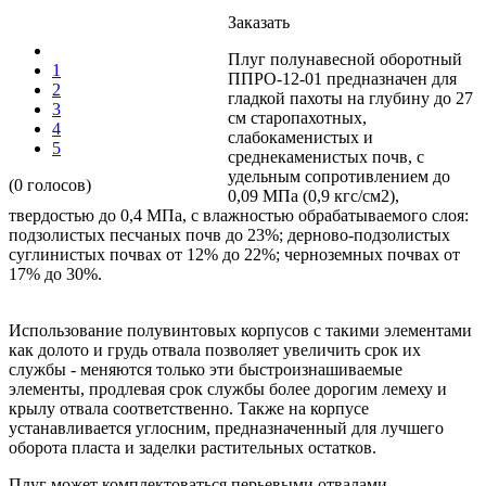
Заказать
Плуг полунавесной оборотный
1
ППРО-12-01 предназначен для
2
гладкой пахоты на глубину до 27
3
см старопахотных,
4
слабокаменистых и
5
среднекаменистых почв, с
удельным сопротивлением до
(0 голосов)
0,09 МПа (0,9 кгс/см2),
твердостью до 0,4 МПа, с влажностью обрабатываемого слоя:
подзолистых песчаных почв до 23%; дерново-подзолистых
суглинистых почвах от 12% до 22%; черноземных почвах от
17% до 30%.
Использование полувинтовых корпусов с такими элементами
как долото и грудь отвала позволяет увеличить срок их
службы - меняются только эти быстроизнашиваемые
элементы, продлевая срок службы более дорогим лемеху и
крылу отвала соответственно. Также на корпусе
устанавливается углосним, предназначенный для лучшего
оборота пласта и заделки растительных остатков.
Плуг может комплектоваться перьевыми отвалами.