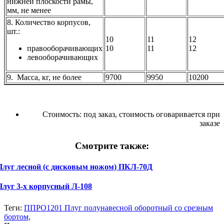
нижней плоскости рамы,
мм, не менее
8. Количество корпусов,
шт.:
10
11
12
правооборачивающих
10
11
12
левооборачивающих
9. Масса, кг, не более
9700
9950
10200
Стоимость:
под заказ, стоимость оговаривается при
заказе
Смотрите также:
Плуг лесной (с дисковым ножом) ПКЛ-70Д
Плуг 3-х корпусный Л-108
Теги:
ППРО1201 Плуг полунавесной оборотный со срезным
бортом,