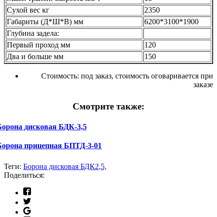
Сухой вес кг
2350
Габариты (Д*Ш*В) мм
6200*3100*1900
Глубина задела:
Первый проход мм
120
Два и больше мм
150
Стоимость:
под заказ, стоимость оговаривается при
заказе
Смотрите также:
Борона дисковая БДК-3,5
Борона прицепная БПТД-3-01
Теги:
Борона дисковая БДК2,5,
Поделиться: