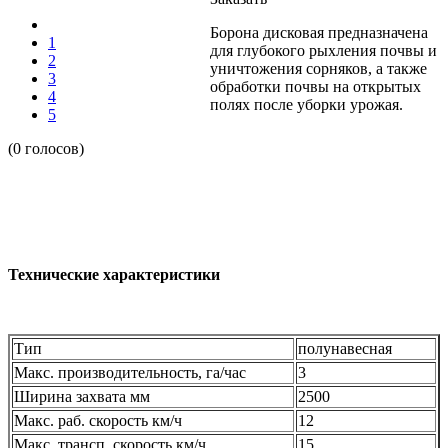
Борона дисковая предназначена
1
для глубокого рыхления почвы и
2
уничтожения сорняков, а также
3
обработки почвы на открытых
4
полях после уборки урожая.
5
(0 голосов)
Технические характеристики
Тип
полунавесная
Макс. производительность, га/час
3
Ширина захвата мм
2500
Макс. раб. скорость км/ч
12
Макс. трансп. скорость км/ч
15