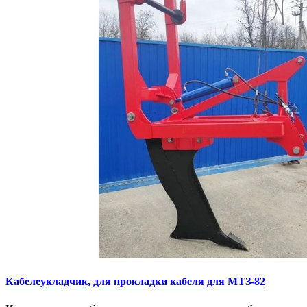
Кaбелeукладчик, для прокладки кабeля для МTЗ-82