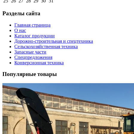
25
26
27
28
29
30
31
Разделы сайта
Главная страница
О нас
Каталог продукции
Дорожно-строительная и спецтехника
Сельскохозяйственная техника
Запасные части
Спецпредложения
Конверсионная техника
Популярные товары