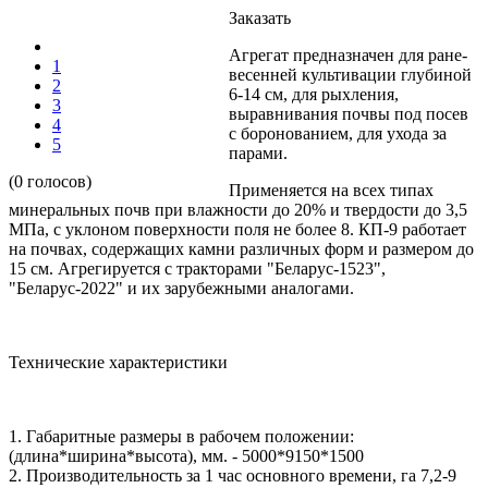
Заказать
Агрегат предназначен для ране-
1
весенней культивации глубиной
2
6-14 см, для рыхления,
3
выравнивания почвы под посев
4
с боронованием, для ухода за
5
парами.
(0 голосов)
Применяется на всех типах
минеральных почв при влажности до 20% и твердости до 3,5
МПа, с уклоном поверхности поля не более 8. КП-9 работает
на почвах, содержащих камни различных форм и размером до
15 см. Агрегируется с тракторами "Беларус-1523",
"Беларус-2022" и их зарубежными аналогами.
Технические характеристики
1. Габаритные размеры в рабочем положении:
(длина*ширина*высота), мм. - 5000*9150*1500
2. Производительность за 1 час основного времени, га 7,2-9