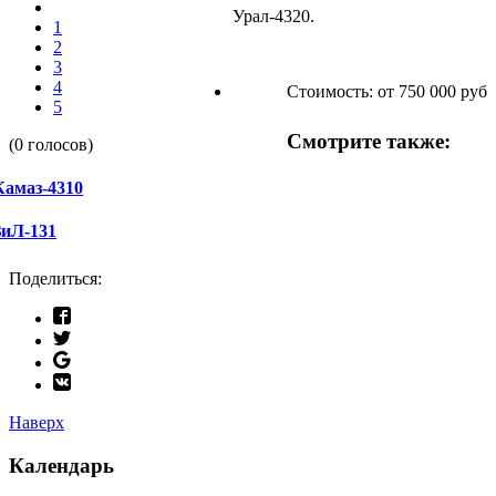
Урал-4320.
1
2
3
4
Стоимость:
от 750 000 руб
5
Смотрите также:
(0 голосов)
Камаз-4310
ЗиЛ-131
Поделиться:
Наверх
Календарь