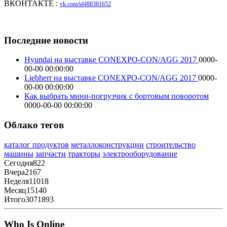
ВКОНТАКТЕ :
vk.com/id488381652
Последние новости
Hyundai на выставке CONEXPO-CON/AGG 2017
0000-
00-00 00:00:00
Liebherr на выставке CONEXPO-CON/AGG 2017
0000-
00-00 00:00:00
Как выбрать мини-погрузчик с бортовым поворотом
0000-00-00 00:00:00
Облако тегов
каталог продуктов
металлоконструкции
строительство
машины
запчасти
тракторы
электрооборудование
Сегодня
822
Вчера
2167
Неделя
11018
Месяц
15140
Итого
3071893
Who Is Online