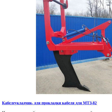
Кaбелeукладчик, для прокладки кабeля для МTЗ-82