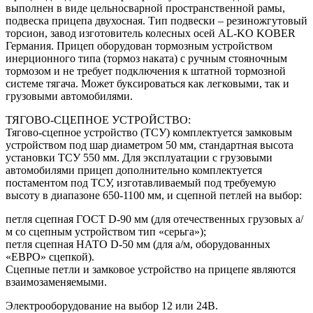
выполнен в виде цельносварной пространственной рамы,
подвеска прицепа двухосная. Тип подвески – резиножгутовый
торсион, завод изготовитель колесных осей AL-KO KOBER
Германия. Прицеп оборудован тормозным устройством
инерционного типа (тормоз наката) с ручным стояночным
тормозом и не требует подключения к штатной тормозной
системе тягача. Может буксироваться как легковыми, так и
грузовыми автомобилями.
ТЯГОВО-СЦЕПНОЕ УСТРОЙСТВО:
Тягово-сцепное устройство (ТСУ) комплектуется замковым
устройством под шар диаметром 50 мм, стандартная высота
установки ТСУ 550 мм. Для эксплуатации с грузовыми
автомобилями прицеп дополнительно комплектуется
постаментом под ТСУ, изготавливаемый под требуемую
высоту в диапазоне 650-1100 мм, и сцепной петлей на выбор:
петля сцепная ГОСТ D-90 мм (для отечественных грузовых а/
м со сцепным устройством тип «серьга»);
петля сцепная НАТО D-50 мм (для а/м, оборудованных
«ЕВРО» сцепкой).
Сцепные петли и замковое устройство на прицепе являются
взаимозаменяемыми.
Электрооборудование на выбор 12 или 24В.