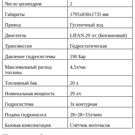
Число цилиндров
2
Габариты
1795x830x1735 мм
Привод
Гусенечный ход
Двигатель
LIFAN 29 л/с (Бензиновый)
Трансмиссия
Гидростатическая
Давление гидросистемы
190 Бар
Максимальный расход
4,5л/чаc
топлива
Топливный бак
20 л
Номинальная мощность
29 л/с
Гидросистема
3х контурная
Подача гидронасоса
28+28+33л/мин
Базовая комплектация
Счётчик моточасов