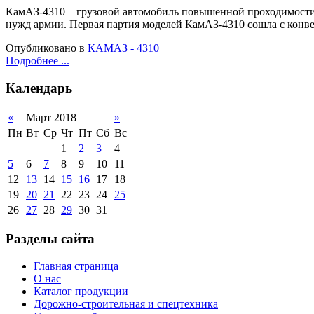
КамАЗ-4310 – грузовой автомобиль повышенной проходимости. 
нужд армии. Первая партия моделей КамАЗ-4310 сошла с конвей
Опубликовано в
КАМАЗ - 4310
Подробнее ...
Календарь
«
Март 2018
»
Пн
Вт
Ср
Чт
Пт
Сб
Вс
1
2
3
4
5
6
7
8
9
10
11
12
13
14
15
16
17
18
19
20
21
22
23
24
25
26
27
28
29
30
31
Разделы сайта
Главная страница
О нас
Каталог продукции
Дорожно-строительная и спецтехника