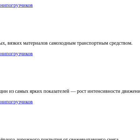
инипогрузчиков
ых, вязких материалов самоходным транспортным средством.
инипогрузчиков
н из самых ярких показателей — рост интенсивности движения
инипогрузчиков
вёрдого дорожного покрытия от свежевыпавшего снега.