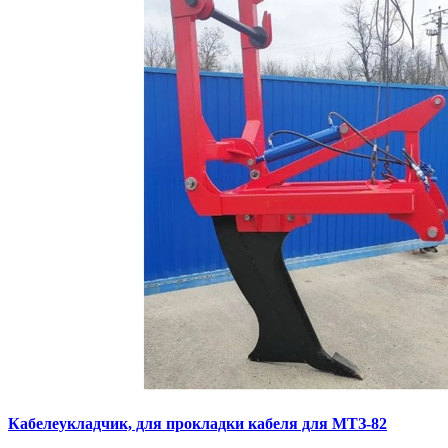
Кaбелeукладчик, для прокладки кабeля для МTЗ-82