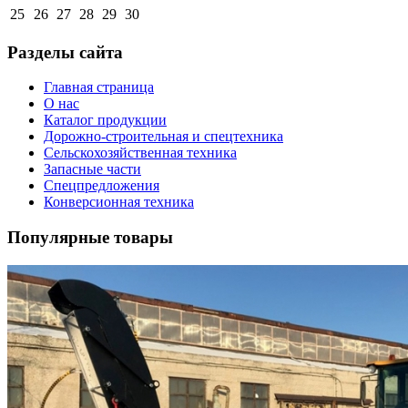
25
26
27
28
29
30
Разделы сайта
Главная страница
О нас
Каталог продукции
Дорожно-строительная и спецтехника
Сельскохозяйственная техника
Запасные части
Спецпредложения
Конверсионная техника
Популярные товары